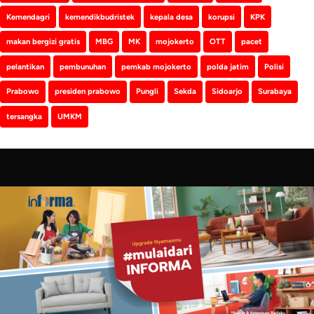
Kemendagri
kemendikbudristek
kepala desa
korupsi
KPK
makan bergizi gratis
MBG
MK
mojokerto
OTT
pacet
pelantikan
pembunuhan
pemkab mojokerto
polda jatim
Polisi
Prabowo
presiden prabowo
Pungli
Sekda
Sidoarjo
Surabaya
tersangka
UMKM