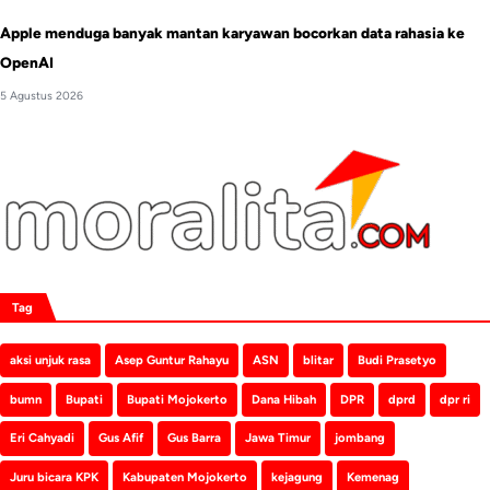
Apple menduga banyak mantan karyawan bocorkan data rahasia ke
OpenAI
5 Agustus 2026
Tag
aksi unjuk rasa
Asep Guntur Rahayu
ASN
blitar
Budi Prasetyo
bumn
Bupati
Bupati Mojokerto
Dana Hibah
DPR
dprd
dpr ri
Eri Cahyadi
Gus Afif
Gus Barra
Jawa Timur
jombang
Juru bicara KPK
Kabupaten Mojokerto
kejagung
Kemenag