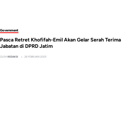
Government
Pasca Retret Khofifah-Emil Akan Gelar Serah Terima
Jabatan di DPRD Jatim
OLEH
REDAKSI
26 FEBRUARI 2025