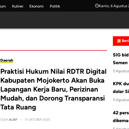
Kamis, 6 Agustus
kum
Kuliner
Ekonomi
Politik
Ber
SIG bid
Daerah
Semen 
Praktisi Hukum Nilai RDTR Digital
5 Agustu
Kabupaten Mojokerto Akan Buka
KPK du
Lapangan Kerja Baru, Perizinan
dolar S
Mudah, dan Dorong Transparansi
5 Agustu
Tata Ruang
42 pers
OLEH
ALIEF
13 OKTOBER 2025
dikemas
5 Agustu