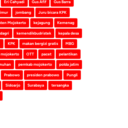
Eri Cahyadi
Gus Afif
Gus Barra
imur
jombang
Juru bicara KPK
ten Mojokerto
kejagung
Kemenag
dagri
kemendikbudristek
kepala desa
i
KPK
makan bergizi gratis
MBG
mojokerto
OTT
pacet
pelantikan
nuhan
pemkab mojokerto
polda jatim
Prabowo
presiden prabowo
Pungli
Sidoarjo
Surabaya
tersangka