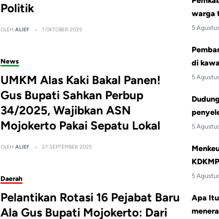
Pemkab 
Politik
warga 
5 Agustu
OLEH
ALIEF
1 OKTOBER 2025
Pemban
News
di kawa
UMKM Alas Kaki Bakal Panen!
5 Agustu
Gus Bupati Sahkan Perbup
Dudung:
34/2025, Wajibkan ASN
penyele
Mojokerto Pakai Sepatu Lokal
5 Agustu
Menkeu 
OLEH
ALIEF
27 SEPTEMBER 2025
KDKMP 
5 Agustu
Daerah
Pelantikan Rotasi 16 Pejabat Baru
Apa Itu
Ala Gus Bupati Mojokerto: Dari
menera