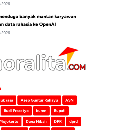
s 2026
menduga banyak mantan karyawan
an data rahasia ke OpenAI
s 2026
juk rasa
Asep Guntur Rahayu
ASN
Budi Prasetyo
bumn
Bupati
 Mojokerto
Dana Hibah
DPR
dprd