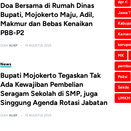
dpr ri
Doa Bersama di Rumah Dinas
Bupati, Mojokerto Maju, Adil,
Jawa T
Makmur dan Bebas Kenaikan
Kabupa
PBB-P2
Kemen
korups
OLEH
ALIEF
15 AGUSTUS 2025
MK
News
pembu
Bupati Mojokerto Tegaskan Tak
Polisi
Ada Kewajiban Pembelian
Sekda
Seragam Sekolah di SMP, juga
UMKM
Singgung Agenda Rotasi Jabatan
OLEH
ALIEF
12 AGUSTUS 2025