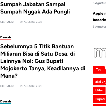
Sumpah Jabatan Sampai
5 Agustu
Sumpah Nggak Ada Pungli
Apple 
bocork
OLEH
ALIEF
27 AGUSTUS 2025
5 Agustu
Daerah
Sebelumnya 5 Titik Bantuan
Miliaran Bisa di Satu Desa, di
Lainnya Nol: Gus Bupati
Mojokerto Tanya, Keadilannya di
Tag
Mana?
aksi un
OLEH
ALIEF
25 AGUSTUS 2025
blitar
Bupati
Daerah