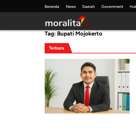
Skip
Beranda
News
Daerah
Government
Hu
to
content
Tag:
Bupati Mojokerto
Terbaru