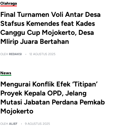
Olahraga
Final Turnamen Voli Antar Desa
Stafsus Kemendes feat Kades
Canggu Cup Mojokerto, Desa
Mlirip Juara Bertahan
OLEH
REDAKSI
12 AGUSTUS 2025
News
Mengurai Konflik Efek ‘Titipan’
Proyek Kepala OPD, Jelang
Mutasi Jabatan Perdana Pemkab
Mojokerto
OLEH
ALIEF
9 AGUSTUS 2025