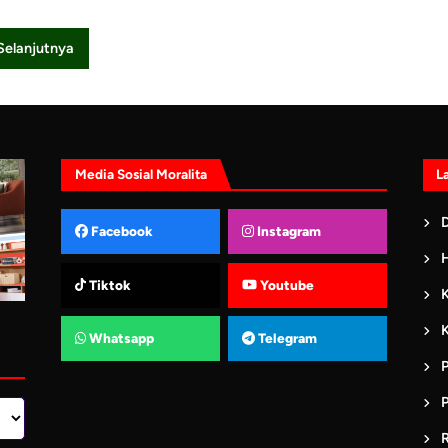
Selanjutnya
Media Sosial Moralita
L
D
Facebook
Instagram
Tiktok
Youtube
K
Whatsapp
Telegram
P