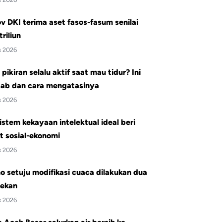
 DKI terima aset fasos-fasum senilai
triliun
s 2026
pikiran selalu aktif saat mau tidur? Ini
ab dan cara mengatasinya
s 2026
istem kekayaan intelektual ideal beri
t sosial-ekonomi
s 2026
 setuju modifikasi cuaca dilakukan dua
pekan
s 2026