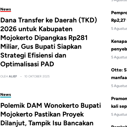
News
Pemprov
Dana Transfer ke Daerah (TKD)
Rp2,27 
2026 untuk Kabupaten
5 Agustu
Mojokerto Dipangkas Rp281
Kenapa 
Miliar, Gus Bupati Siapkan
penyeb
Strategi Efisiensi dan
5 Agustu
Optimalisasi PAD
Otto: S
OLEH
ALIEF
10 OKTOBER 2025
manfaa
5 Agustu
News
Pramono
Polemik DAM Wonokerto Bupati
kali se
Mojokerto Pastikan Proyek
5 Agustu
Dilanjut, Tampik Isu Bancakan