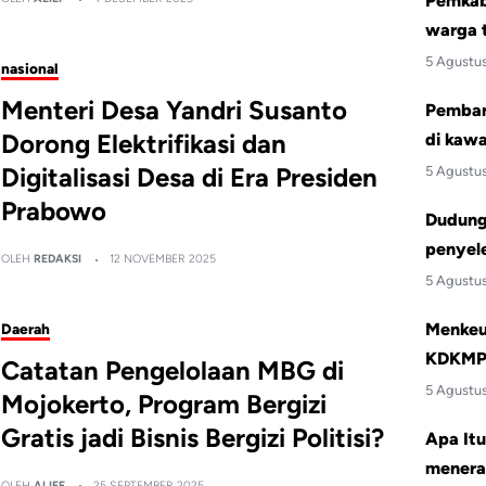
Pemkab 
warga 
5 Agustu
nasional
Menteri Desa Yandri Susanto
Pemban
Dorong Elektrifikasi dan
di kawa
Digitalisasi Desa di Era Presiden
5 Agustu
Prabowo
Dudung:
penyele
OLEH
REDAKSI
12 NOVEMBER 2025
5 Agustu
Menkeu 
Daerah
KDKMP 
Catatan Pengelolaan MBG di
5 Agustu
Mojokerto, Program Bergizi
Gratis jadi Bisnis Bergizi Politisi?
Apa Itu
menera
OLEH
ALIEF
25 SEPTEMBER 2025