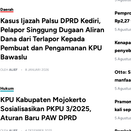
Daerah
Pemprov
Kasus Ijazah Palsu DPRD Kediri,
Rp2,27 
Pelapor Singgung Dugaan Aliran
5 Agustu
Dana dari Terlapor Kepada
Kenapa 
Pembuat dan Pengamanan KPU
penyeb
Bawaslu
5 Agustu
OLEH
ALIEF
8 JANUARI 2026
Otto: S
manfaa
Hukum
5 Agustu
KPU Kabupaten Mojokerto
Pramono
Sosialisasikan PKPU 3/2025,
kali se
Aturan Baru PAW DPRD
5 Agustu
OLEH
ALIEF
4 DESEMBER 2025