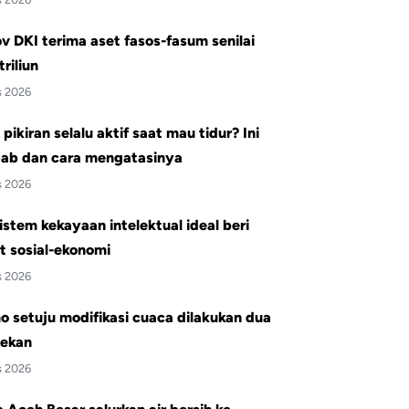
 DKI terima aset fasos-fasum senilai
triliun
s 2026
pikiran selalu aktif saat mau tidur? Ini
ab dan cara mengatasinya
s 2026
istem kekayaan intelektual ideal beri
t sosial-ekonomi
s 2026
 setuju modifikasi cuaca dilakukan dua
pekan
s 2026