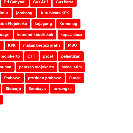
Eri Cahyadi
Gus Afif
Gus Barra
imur
jombang
Juru bicara KPK
ten Mojokerto
kejagung
Kemenag
dagri
kemendikbudristek
kepala desa
i
KPK
makan bergizi gratis
MBG
mojokerto
OTT
pacet
pelantikan
nuhan
pemkab mojokerto
polda jatim
Prabowo
presiden prabowo
Pungli
Sidoarjo
Surabaya
tersangka