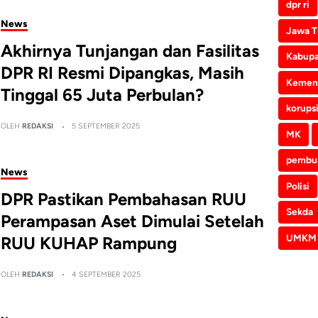
dpr ri
News
Jawa T
Akhirnya Tunjangan dan Fasilitas
Kabupa
DPR RI Resmi Dipangkas, Masih
Kemen
Tinggal 65 Juta Perbulan?
korups
OLEH
REDAKSI
5 SEPTEMBER 2025
MK
pembu
News
Polisi
DPR Pastikan Pembahasan RUU
Sekda
Perampasan Aset Dimulai Setelah
UMKM
RUU KUHAP Rampung
OLEH
REDAKSI
4 SEPTEMBER 2025