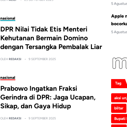
5 Agustu
Apple 
nasional
bocork
DPR Nilai Tidak Etis Menteri
5 Agustu
Kehutanan Bermain Domino
dengan Tersangka Pembalak Liar
OLEH
REDAKSI
9 SEPTEMBER 2025
nasional
Tag
Prabowo Ingatkan Fraksi
Gerindra di DPR: Jaga Ucapan,
aksi un
Sikap, dan Gaya Hidup
blitar
Bupati
OLEH
REDAKSI
9 SEPTEMBER 2025