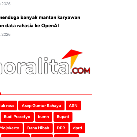
s 2026
menduga banyak mantan karyawan
an data rahasia ke OpenAI
s 2026
juk rasa
Asep Guntur Rahayu
ASN
Budi Prasetyo
bumn
Bupati
 Mojokerto
Dana Hibah
DPR
dprd