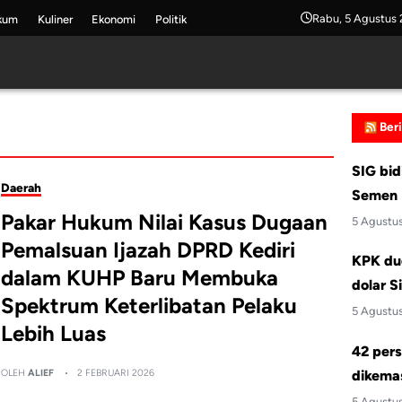
Rabu, 5 Agustus
kum
Kuliner
Ekonomi
Politik
Ber
SIG bid
Daerah
Semen 
Pakar Hukum Nilai Kasus Dugaan
5 Agustu
Pemalsuan Ijazah DPRD Kediri
KPK du
dalam KUHP Baru Membuka
dolar S
Spektrum Keterlibatan Pelaku
5 Agustu
Lebih Luas
42 pers
OLEH
ALIEF
2 FEBRUARI 2026
dikemas
5 Agustu