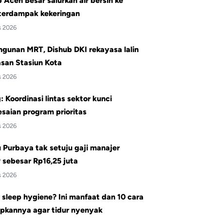
Aceh Besar salurkan air bersih ke
terdampak kekeringan
s 2026
gunan MRT, Dishub DKI rekayasa lalin
san Stasiun Kota
s 2026
 Koordinasi lintas sektor kunci
saian program prioritas
s 2026
Purbaya tak setuju gaji manajer
sebesar Rp16,25 juta
s 2026
 sleep hygiene? Ini manfaat dan 10 cara
pkannya agar tidur nyenyak