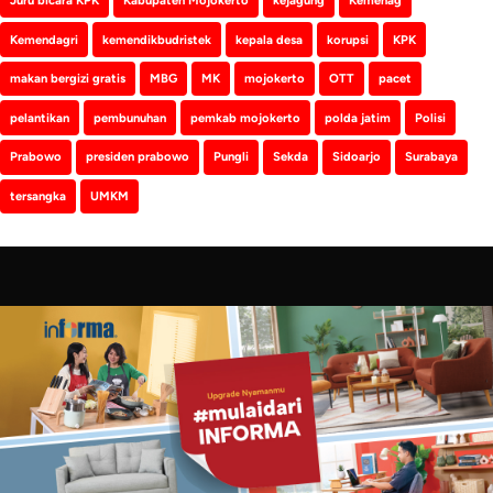
Kemendagri
kemendikbudristek
kepala desa
korupsi
KPK
makan bergizi gratis
MBG
MK
mojokerto
OTT
pacet
pelantikan
pembunuhan
pemkab mojokerto
polda jatim
Polisi
Prabowo
presiden prabowo
Pungli
Sekda
Sidoarjo
Surabaya
tersangka
UMKM