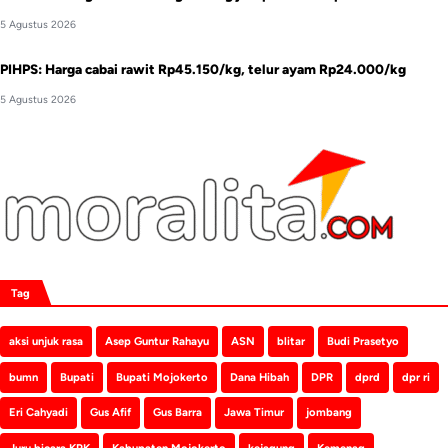
5 Agustus 2026
PIHPS: Harga cabai rawit Rp45.150/kg, telur ayam Rp24.000/kg
5 Agustus 2026
Tag
aksi unjuk rasa
Asep Guntur Rahayu
ASN
blitar
Budi Prasetyo
bumn
Bupati
Bupati Mojokerto
Dana Hibah
DPR
dprd
dpr ri
Eri Cahyadi
Gus Afif
Gus Barra
Jawa Timur
jombang
Juru bicara KPK
Kabupaten Mojokerto
kejagung
Kemenag