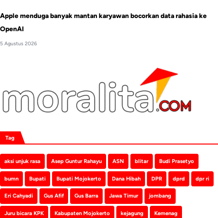
Apple menduga banyak mantan karyawan bocorkan data rahasia ke
OpenAI
5 Agustus 2026
Tag
aksi unjuk rasa
Asep Guntur Rahayu
ASN
blitar
Budi Prasetyo
bumn
Bupati
Bupati Mojokerto
Dana Hibah
DPR
dprd
dpr ri
Eri Cahyadi
Gus Afif
Gus Barra
Jawa Timur
jombang
Juru bicara KPK
Kabupaten Mojokerto
kejagung
Kemenag