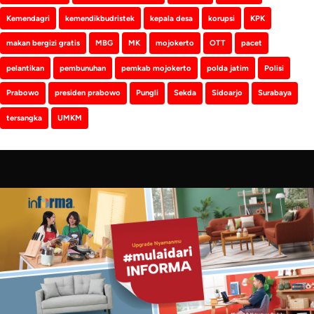
Kemendagri
kemendikbudristek
kepala desa
korupsi
KPK
makan bergizi gratis
MBG
MK
mojokerto
OTT
pacet
pelantikan
pembunuhan
pemkab mojokerto
polda jatim
Polisi
Prabowo
presiden prabowo
Pungli
Sekda
Sidoarjo
Surabaya
tersangka
UMKM