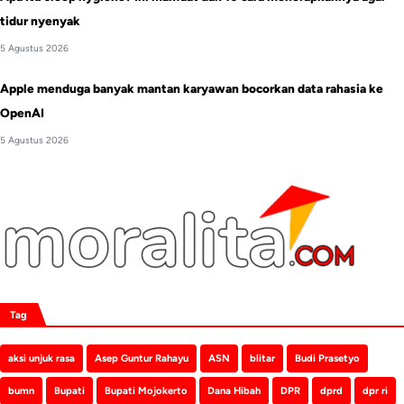
tidur nyenyak
5 Agustus 2026
Apple menduga banyak mantan karyawan bocorkan data rahasia ke
OpenAI
5 Agustus 2026
Tag
aksi unjuk rasa
Asep Guntur Rahayu
ASN
blitar
Budi Prasetyo
bumn
Bupati
Bupati Mojokerto
Dana Hibah
DPR
dprd
dpr ri