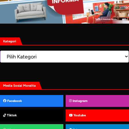
Kategori
Kategori
Media Sosial Moralita
Facebook
Instagram
Tiktok
Youtube