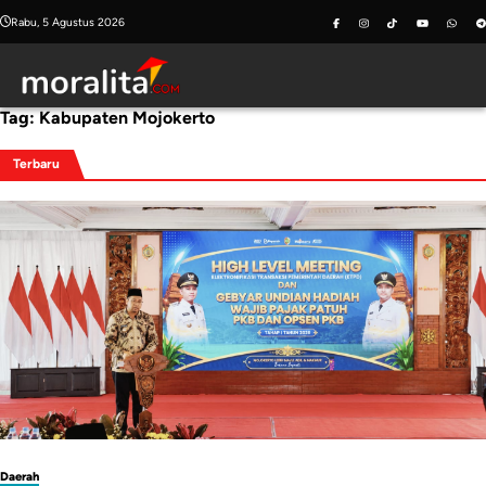
Skip
Rabu, 5 Agustus 2026
to
content
Tag:
Kabupaten Mojokerto
Terbaru
Daerah