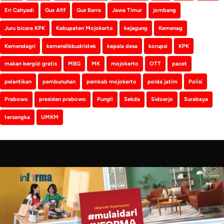
Eri Cahyadi
Gus Afif
Gus Barra
Jawa Timur
jombang
Juru bicara KPK
Kabupaten Mojokerto
kejagung
Kemenag
Kemendagri
kemendikbudristek
kepala desa
korupsi
KPK
makan bergizi gratis
MBG
MK
mojokerto
OTT
pacet
pelantikan
pembunuhan
pemkab mojokerto
polda jatim
Polisi
Prabowo
presiden prabowo
Pungli
Sekda
Sidoarjo
Surabaya
tersangka
UMKM