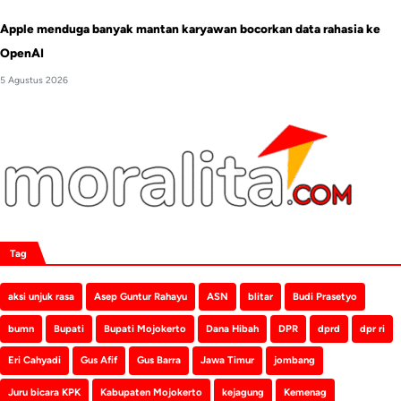
Apple menduga banyak mantan karyawan bocorkan data rahasia ke
OpenAI
5 Agustus 2026
Tag
aksi unjuk rasa
Asep Guntur Rahayu
ASN
blitar
Budi Prasetyo
bumn
Bupati
Bupati Mojokerto
Dana Hibah
DPR
dprd
dpr ri
Eri Cahyadi
Gus Afif
Gus Barra
Jawa Timur
jombang
Juru bicara KPK
Kabupaten Mojokerto
kejagung
Kemenag