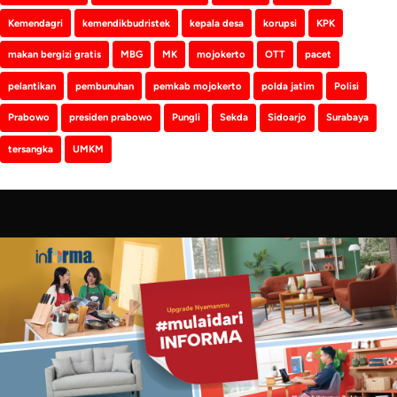
Kemendagri
kemendikbudristek
kepala desa
korupsi
KPK
makan bergizi gratis
MBG
MK
mojokerto
OTT
pacet
pelantikan
pembunuhan
pemkab mojokerto
polda jatim
Polisi
Prabowo
presiden prabowo
Pungli
Sekda
Sidoarjo
Surabaya
tersangka
UMKM