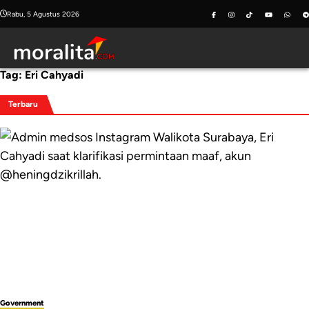
Skip
Rabu, 5 Agustus 2026
to
content
Tag:
Eri Cahyadi
Terbaru
Government