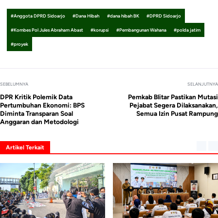
#Anggota DPRD Sidoarjo
#Dana Hibah
#dana hibah BK
#DPRD Sidoarjo
#Kombes Pol Jules Abraham Abast
#korupsi
#Pembangunan Wahana
#polda jatim
#proyek
SEBELUMNYA
SELANJUTNYA
DPR Kritik Polemik Data
Pemkab Blitar Pastikan Mutasi
Pertumbuhan Ekonomi: BPS
Pejabat Segera Dilaksanakan,
Diminta Transparan Soal
Semua Izin Pusat Rampung
Anggaran dan Metodologi
Artikel Terkait