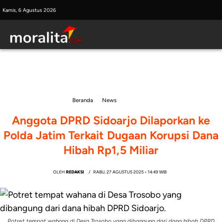
Skip
Kamis, 6 Agustus 2026
to
content
Beranda
News
Anggota DPRD Sidoarjo Dilaporkan ke
Polda Jatim Terkait Dugaan Korupsi Dana
Hibah Rp1,5 Miliar
OLEH
REDAKSI
RABU, 27 AGUSTUS 2025 • 14:49 WIB
Potret tempat wahana di Desa Trosobo yang dibangung dari dana hibah DPRD