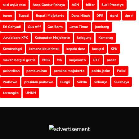
aksi unjuk rasa
Asep Guntur Rahayu
ASN
blitar
Budi Prasetyo
bumn
Bupati
Bupati Mojokerto
Dana Hibah
DPR
dprd
dpr ri
Eri Cahyadi
Gus Afif
Gus Barra
Jawa Timur
jombang
Juru bicara KPK
Kabupaten Mojokerto
kejagung
Kemenag
Kemendagri
kemendikbudristek
kepala desa
korupsi
KPK
makan bergizi gratis
MBG
MK
mojokerto
OTT
pacet
pelantikan
pembunuhan
pemkab mojokerto
polda jatim
Polisi
Prabowo
presiden prabowo
Pungli
Sekda
Sidoarjo
Surabaya
tersangka
UMKM