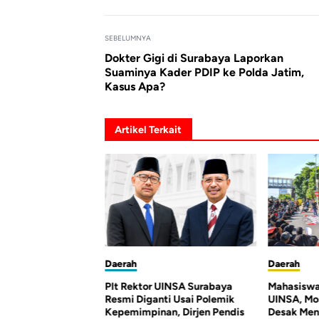
SEBELUMNYA
Dokter Gigi di Surabaya Laporkan
Suaminya Kader PDIP ke Polda Jatim,
Kasus Apa?
Artikel Terkait
Daerah
Daerah
Plt Rektor UINSA Surabaya
Mahasiswa Demo Kampus
Resmi Diganti Usai Polemik
UINSA, Mosi Tidak Percaya da
Kepemimpinan, Dirjen Pendis
Desak Menteri Agama Copot P