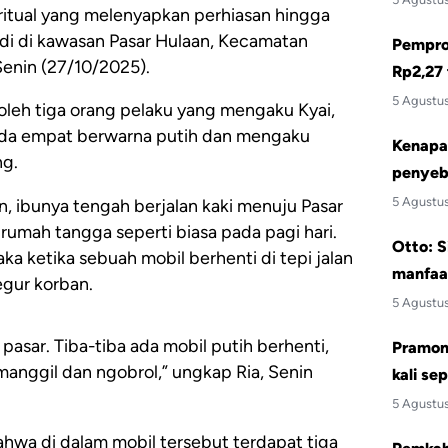
itual yang melenyapkan perhiasan hingga
rjadi di kawasan Pasar Hulaan, Kecamatan
Pemprov
enin (27/10/2025).
Rp2,27 
5 Agustu
n oleh tiga orang pelaku yang mengaku Kyai,
da empat berwarna putih dan mengaku
Kenapa 
ng.
penyeb
5 Agustu
, ibunya tengah berjalan kaki menuju Pasar
rumah tangga seperti biasa pada pagi hari.
Otto: S
ka ketika sebuah mobil berhenti di tepi jalan
manfaa
gur korban.
5 Agustu
 pasar. Tiba-tiba ada mobil putih berhenti,
Pramono
anggil dan ngobrol,” ungkap Ria, Senin
kali se
5 Agustu
ahwa di dalam mobil tersebut terdapat tiga