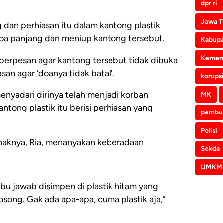
dpr ri
Jawa T
an perhiasan itu dalam kantong plastik
oa panjang dan meniup kantong tersebut.
Kabupa
Kemen
berpesan agar kantong tersebut tidak dibuka
san agar ‘doanya tidak batal’.
korups
enyadari dirinya telah menjadi korban
MK
ntong plastik itu berisi perhiasan yang
pembu
Polisi
naknya, Ria, menanyakan keberadaan
Sekda
.
UMKM
ibu jawab disimpen di plastik hitam yang
osong. Gak ada apa-apa, cuma plastik aja,”