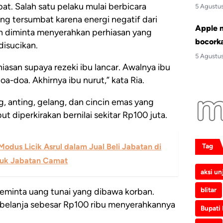
at. Salah satu pelaku mulai berbicara
5 Agustu
ng tersumbat karena energi negatif dari
Apple 
an diminta menyerahkan perhiasan yang
bocork
disucikan.
5 Agustu
iasan supaya rezeki ibu lancar. Awalnya ibu
oa-doa. Akhirnya ibu nurut,” kata Ria.
, anting, gelang, dan cincin emas yang
ut diperkirakan bernilai sekitar Rp100 juta.
odus Licik Asrul dalam Jual Beli Jabatan di
Tag
tuk Jabatan Camat
aksi un
blitar
 meminta uang tunai yang dibawa korban.
elanja sebesar Rp100 ribu menyerahkannya
Bupati