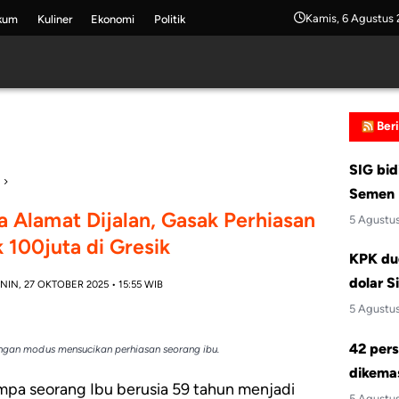
Kamis, 6 Agustus
kum
Kuliner
Ekonomi
Politik
Ber
SIG bid
Semen 
 Alamat Dijalan, Gasak Perhiasan
5 Agustu
100juta di Gresik
KPK du
dolar S
NIN, 27 OKTOBER 2025 • 15:55 WIB
5 Agustu
42 pers
ngan modus mensucikan perhiasan seorang ibu.
dikemas
pa seorang Ibu berusia 59 tahun menjadi
5 Agustu