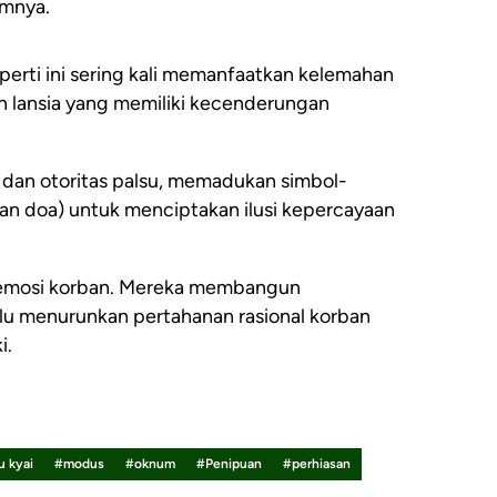
umnya.
perti ini sering kali memanfaatkan kelemahan
an lansia yang memiliki kecenderungan
 dan otoritas palsu, memadukan simbol-
an doa) untuk menciptakan ilusi kepercayaan
n emosi korban. Mereka membangun
alu menurunkan pertahanan rasional korban
i.
 kyai
#modus
#oknum
#Penipuan
#perhiasan