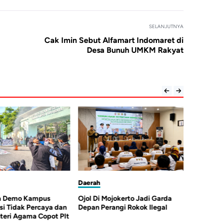
SELANJUTNYA
Cak Imin Sebut Alfamart Indomaret di
Desa Bunuh UMKM Rakyat
Daerah
Daerah
Ojol Di Mojokerto Jadi Garda
Kasus Dugaan Pungli
n
Depan Perangi Rokok Ilegal
KOPERTAIS IV Surabaya
lt
Diproses Jampidsus Kejagun