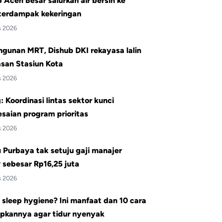
Aceh Besar salurkan air bersih ke
terdampak kekeringan
s 2026
gunan MRT, Dishub DKI rekayasa lalin
san Stasiun Kota
s 2026
 Koordinasi lintas sektor kunci
saian program prioritas
s 2026
Purbaya tak setuju gaji manajer
sebesar Rp16,25 juta
s 2026
 sleep hygiene? Ini manfaat dan 10 cara
pkannya agar tidur nyenyak