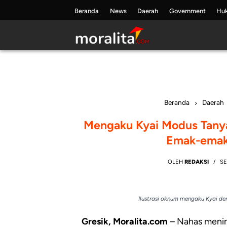
Skip
Beranda
News
Daerah
Government
Hu
to
content
Beranda
Daerah
Mengaku Kyai Modus Tanya
Emak-emak 
OLEH
REDAKSI
SE
Ilustrasi oknum mengaku Kyai de
Gresik, Moralita.com
– Nahas menim