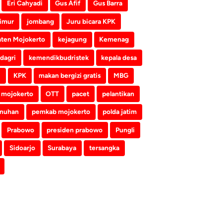
Eri Cahyadi
Gus Afif
Gus Barra
imur
jombang
Juru bicara KPK
ten Mojokerto
kejagung
Kemenag
dagri
kemendikbudristek
kepala desa
i
KPK
makan bergizi gratis
MBG
mojokerto
OTT
pacet
pelantikan
nuhan
pemkab mojokerto
polda jatim
Prabowo
presiden prabowo
Pungli
Sidoarjo
Surabaya
tersangka