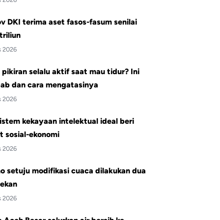
 DKI terima aset fasos-fasum senilai
triliun
s 2026
pikiran selalu aktif saat mau tidur? Ini
ab dan cara mengatasinya
s 2026
istem kekayaan intelektual ideal beri
t sosial-ekonomi
s 2026
 setuju modifikasi cuaca dilakukan dua
pekan
s 2026