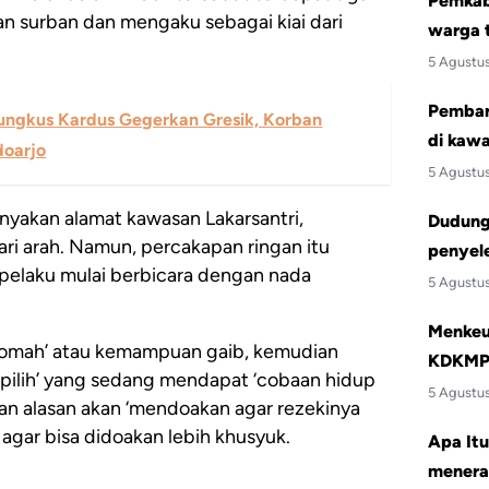
Pemkab 
an surban dan mengaku sebagai kiai dari
warga 
5 Agustu
Pemban
ngkus Kardus Gegerkan Gresik, Korban
di kawa
doarjo
5 Agustu
nyakan alamat kawasan Lakarsantri,
Dudung:
ri arah. Namun, percakapan ringan itu
penyele
 pelaku mulai berbicara dengan nada
5 Agustu
Menkeu 
romah’ atau kemampuan gaib, kemudian
KDKMP 
pilih’ yang sedang mendapat ‘cobaan hidup
5 Agustu
an alasan akan ‘mendoakan agar rezekinya
l agar bisa didoakan lebih khusyuk.
Apa Itu
menera