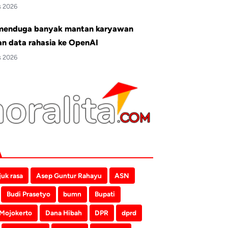
s 2026
menduga banyak mantan karyawan
an data rahasia ke OpenAI
s 2026
juk rasa
Asep Guntur Rahayu
ASN
Budi Prasetyo
bumn
Bupati
 Mojokerto
Dana Hibah
DPR
dprd