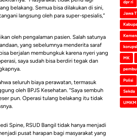
dpr ri
lang belakang. Semua bisa dilakukan di sini,
Jawa T
tangani langsung oleh para super-spesialis,”
Kabupa
Kemen
ktikan oleh pengalaman pasien. Salah satunya
andaan, yang sebelumnya menderita saraf
korups
a bisa berjalan membungkuk karena nyeri yang
MK
operasi, saya sudah bisa berdiri tegak dan
ngkapnya.
pembu
Polisi
ahwa seluruh biaya perawatan, termasuk
nggung oleh BPJS Kesehatan. “Saya sembuh
Sekda
ser pun. Operasi tulang belakang itu tidak
UMKM
snya.
di Spine, RSUD Bangil tidak hanya menjadi
enjadi pusat harapan bagi masyarakat yang