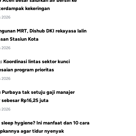
Aceh Besar salurkan air bersih ke
terdampak kekeringan
s 2026
gunan MRT, Dishub DKI rekayasa lalin
san Stasiun Kota
s 2026
 Koordinasi lintas sektor kunci
saian program prioritas
s 2026
Purbaya tak setuju gaji manajer
sebesar Rp16,25 juta
s 2026
 sleep hygiene? Ini manfaat dan 10 cara
pkannya agar tidur nyenyak