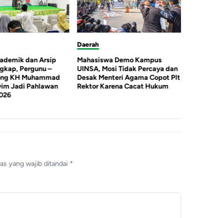
ah
Daerah
Dae
siswa Demo Kampus
Ojol Di Mojokerto Jadi Garda
Kas
, Mosi Tidak Percaya dan
Depan Perangi Rokok Ilegal
KOP
 Menteri Agama Copot Plt
Dip
or Karena Cacat Hukum
Pel
Plt
Pros
as yang wajib ditandai
*