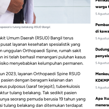
Pemkab 
warga 
5 Agustu
Pemban
bspesialis tulang belakang RSUD Bangil.
di kawa
kit Umum Daerah (RSUD) Bangil terus
5 Agustu
usat layanan kesehatan spesialistik yang
Dudung:
an unggulan Orthopaedi Spine, rumah sakit
penyele
n ini telah berhasil menangani puluhan kasus
risiko menyebabkan kelumpuhan permanen.
5 Agustu
hun 2023, layanan Orthopaedi Spine RSUD
Menkeu 
50 pasien dengan beragam kelainan dan
KDKMP 
leus pulposus (saraf terjepit), tuberkulosis
5 Agustu
aktur tulang belakang. Tak sedikit pasien
Apa Itu
satunya seorang pemuda berusia 19 tahun yang
menera
si tulang belakang dan ditemukan terdapat