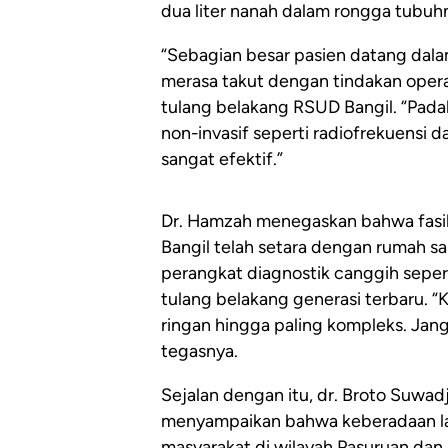
dua liter nanah dalam rongga tubuh
“Sebagian besar pasien datang dala
merasa takut dengan tindakan operasi
tulang belakang RSUD Bangil. “Padah
non-invasif seperti radiofrekuensi 
sangat efektif.”
Dr. Hamzah menegaskan bahwa fasili
Bangil telah setara dengan rumah sak
perangkat diagnostik canggih sepert
tulang belakang generasi terbaru. “
ringan hingga paling kompleks. Ja
tegasnya.
Sejalan dengan itu, dr. Broto Suwadj
menyampaikan bahwa keberadaan laya
masyarakat di wilayah Pasuruan dan s