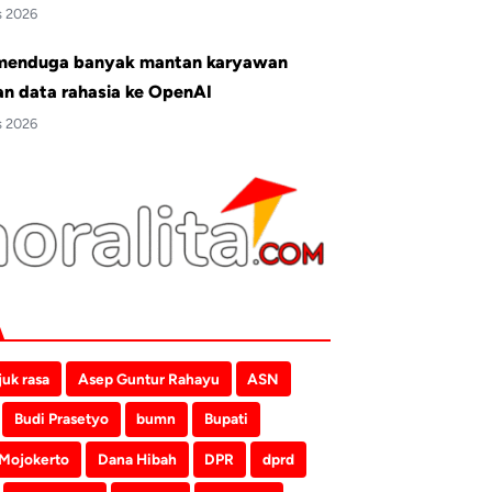
s 2026
menduga banyak mantan karyawan
an data rahasia ke OpenAI
s 2026
juk rasa
Asep Guntur Rahayu
ASN
Budi Prasetyo
bumn
Bupati
 Mojokerto
Dana Hibah
DPR
dprd