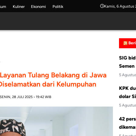
Kamis, 6 Agustus
kum
Kuliner
Ekonomi
Politik
Ber
SIG bid
Semen 
 Layanan Tulang Belakang di Jawa
5 Agustu
 Diselamatkan dari Kelumpuhan
KPK du
dolar S
SENIN, 28 JULI 2025 • 19:42 WIB
5 Agustu
42 pers
dikemas
5 Agustu