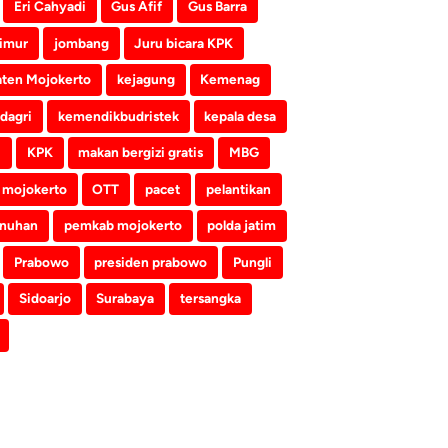
Eri Cahyadi
Gus Afif
Gus Barra
imur
jombang
Juru bicara KPK
ten Mojokerto
kejagung
Kemenag
dagri
kemendikbudristek
kepala desa
i
KPK
makan bergizi gratis
MBG
mojokerto
OTT
pacet
pelantikan
nuhan
pemkab mojokerto
polda jatim
Prabowo
presiden prabowo
Pungli
Sidoarjo
Surabaya
tersangka