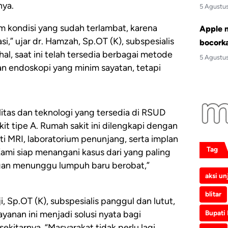
nya.
5 Agustu
m kondisi yang sudah terlambat, karena
Apple 
,” ujar dr. Hamzah, Sp.OT (K), subspesialis
bocork
al, saat ini telah tersedia berbagai metode
5 Agustu
dan endoskopi yang minim sayatan, tetapi
tas dan teknologi yang tersedia di RSUD
it tipe A. Rumah sakit ini dilengkapi dengan
i MRI, laboratorium penunjang, serta implan
Tag
Kami siap menangani kasus dari yang paling
ngan menunggu lumpuh baru berobat,”
aksi un
blitar
i, Sp.OT (K), subspesialis panggul dan lutut,
Bupati
nan ini menjadi solusi nyata bagi
ekitarnya. “Masyarakat tidak perlu lagi