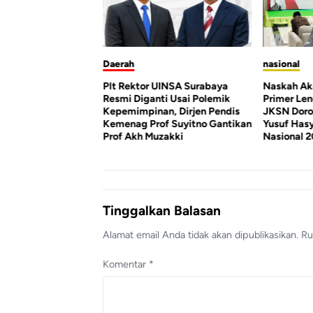
nasional
Daer
ktor UINSA Surabaya
Naskah Akademik dan Arsip
Maha
Diganti Usai Polemik
Primer Lengkap, Pergunu –
UINSA
mpinan, Dirjen Pendis
JKSN Dorong KH Muhammad
Desak
g Prof Suyitno Gantikan
Yusuf Hasyim Jadi Pahlawan
Rekt
kh Muzakki
Nasional 2026
Tinggalkan Balasan
Alamat email Anda tidak akan dipublikasikan.
Ru
Komentar
*