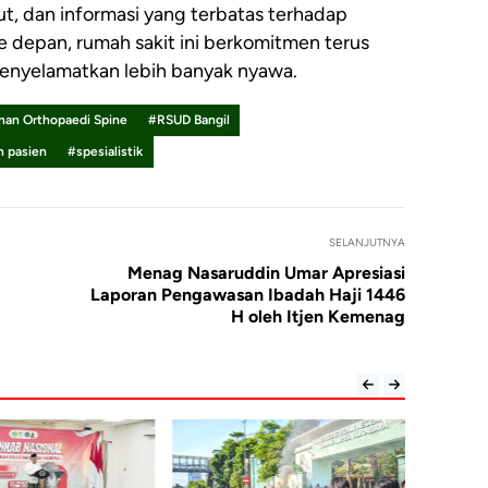
kut, dan informasi yang terbatas terhadap
e depan, rumah sakit ini berkomitmen terus
enyelamatkan lebih banyak nyawa.
nan Orthopaedi Spine
#RSUD Bangil
n pasien
#spesialistik
SELANJUTNYA
Menag Nasaruddin Umar Apresiasi
Laporan Pengawasan Ibadah Haji 1446
H oleh Itjen Kemenag