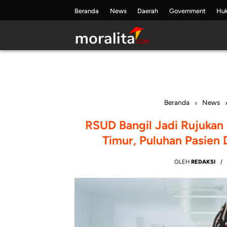
Skip
Beranda
News
Daerah
Government
Hu
to
content
Beranda
News
RSUD Bangil Jadi Rujukan
Timur, Puluhan Pasien
OLEH
REDAKSI