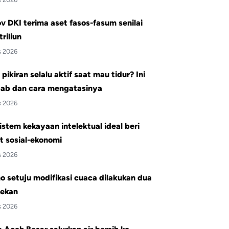
 DKI terima aset fasos-fasum senilai
triliun
s 2026
pikiran selalu aktif saat mau tidur? Ini
ab dan cara mengatasinya
s 2026
istem kekayaan intelektual ideal beri
t sosial-ekonomi
s 2026
 setuju modifikasi cuaca dilakukan dua
pekan
s 2026