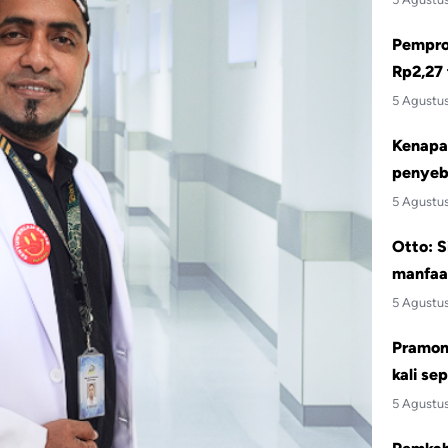
Pemprov
Rp2,27 
5 Agustu
Kenapa 
penyeb
5 Agustu
Otto: S
manfaa
5 Agustu
Pramono
kali se
5 Agustu