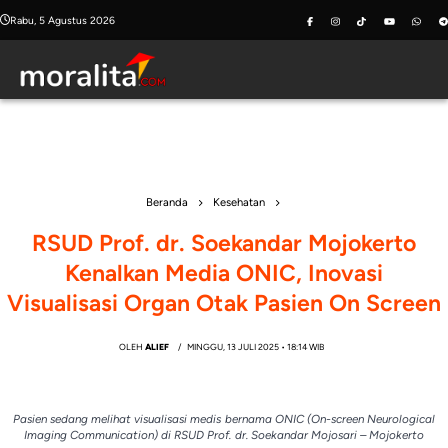
Skip
Rabu, 5 Agustus 2026
to
content
Beranda
Kesehatan
RSUD Prof. dr. Soekandar Mojokerto
Kenalkan Media ONIC, Inovasi
Visualisasi Organ Otak Pasien On Screen
OLEH
ALIEF
MINGGU, 13 JULI 2025 • 18:14 WIB
Pasien sedang melihat visualisasi medis bernama ONIC (On-screen Neurological
Imaging Communication) di RSUD Prof. dr. Soekandar Mojosari – Mojokerto