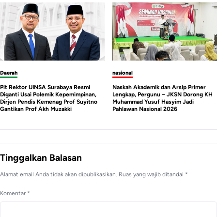
nasional
Daerah
Naskah Akademik dan Arsip Primer
Mahasiswa Demo Kampus UINSA, Mos
Lengkap, Pergunu – JKSN Dorong KH
Tidak Percaya dan Desak Menteri
Muhammad Yusuf Hasyim Jadi
Agama Copot Plt Rektor Karena Caca
Pahlawan Nasional 2026
Hukum
Tinggalkan Balasan
Alamat email Anda tidak akan dipublikasikan.
Ruas yang wajib ditandai
*
Komentar
*