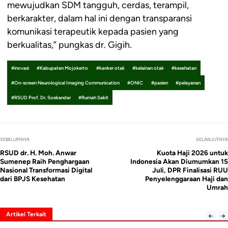
mewujudkan SDM tangguh, cerdas, terampil,
berkarakter, dalam hal ini dengan transparansi
komunikasi terapeutik kepada pasien yang
berkualitas,” pungkas dr. Gigih.
#inovasi
#Kabupaten Mojokerto
#kanker otak
#kelainan otak
#kesehatan
#On-screen Neurological Imaging Communication
#ONIC
#pasien
#pelayanan
#RSUD Prof. Dr. Soekandar
#Rumah Sakit
SEBELUMNYA
SELANJUTNYA
RSUD dr. H. Moh. Anwar
Kuota Haji 2026 untuk
Sumenep Raih Penghargaan
Indonesia Akan Diumumkan 15
Nasional Transformasi Digital
Juli, DPR Finalisasi RUU
dari BPJS Kesehatan
Penyelenggaraan Haji dan
Umrah
Artikel Terkait