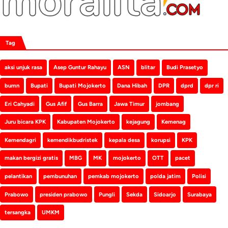
Tag
aksi unjuk rasa
Asep Guntur Rahayu
ASN
blitar
Budi Prasetyo
bumn
Bupati
Bupati Mojokerto
Dana Hibah
DPR
dprd
dpr ri
Eri Cahyadi
Gus Afif
Gus Barra
Jawa Timur
jombang
Juru bicara KPK
Kabupaten Mojokerto
kejagung
Kemenag
Kemendagri
kemendikbudristek
kepala desa
korupsi
KPK
makan bergizi gratis
MBG
MK
mojokerto
OTT
pacet
pelantikan
pembunuhan
pemkab mojokerto
polda jatim
Polisi
Prabowo
presiden prabowo
Pungli
Sekda
Sidoarjo
Surabaya
tersangka
UMKM