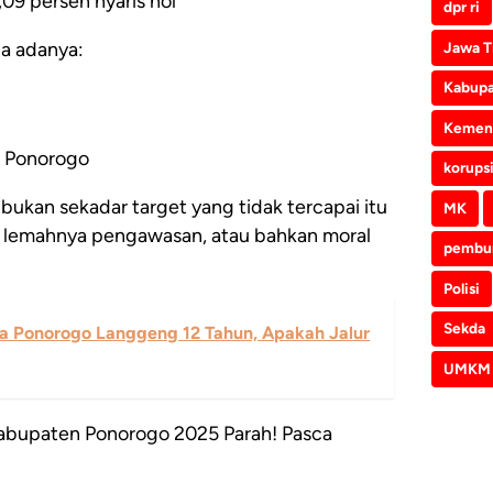
09 persen nyaris nol
dpr ri
da adanya:
Jawa T
Kabupa
Kemen
 Ponorogo
korups
u bukan sekadar target yang tidak tercapai itu
MK
n, lemahnya pengawasan, atau bahkan moral
pembu
Polisi
Sekda
a Ponorogo Langgeng 12 Tahun, Apakah Jalur
UMKM