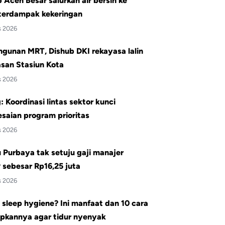
Aceh Besar salurkan air bersih ke
terdampak kekeringan
s 2026
gunan MRT, Dishub DKI rekayasa lalin
san Stasiun Kota
s 2026
 Koordinasi lintas sektor kunci
saian program prioritas
s 2026
Purbaya tak setuju gaji manajer
sebesar Rp16,25 juta
s 2026
 sleep hygiene? Ini manfaat dan 10 cara
pkannya agar tidur nyenyak