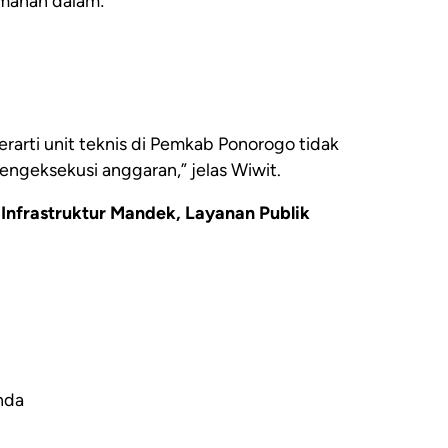
emahan dalam:
berarti unit teknis di Pemkab Ponorogo tidak
ngeksekusi anggaran,” jelas Wiwit.
nfrastruktur Mandek, Layanan Publik
unda