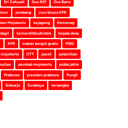
Eri Cahyadi
Gus Afif
Gus Barra
imur
jombang
Juru bicara KPK
ten Mojokerto
kejagung
Kemenag
dagri
kemendikbudristek
kepala desa
i
KPK
makan bergizi gratis
MBG
mojokerto
OTT
pacet
pelantikan
nuhan
pemkab mojokerto
polda jatim
Prabowo
presiden prabowo
Pungli
Sidoarjo
Surabaya
tersangka