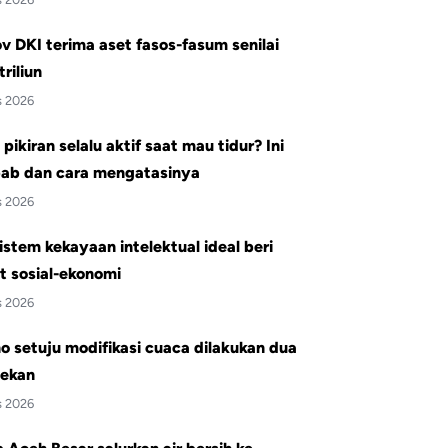
 DKI terima aset fasos-fasum senilai
triliun
s 2026
pikiran selalu aktif saat mau tidur? Ini
ab dan cara mengatasinya
s 2026
istem kekayaan intelektual ideal beri
t sosial-ekonomi
s 2026
 setuju modifikasi cuaca dilakukan dua
pekan
s 2026