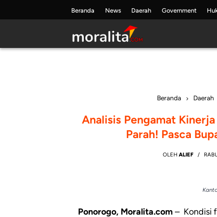
Skip
Beranda
News
Daerah
Government
Hu
to
content
Beranda
Daerah
Analisis Pengamat Kiner
Parah! Pasca Bu
OLEH
ALIEF
RABU
Kanto
Ponorogo, Moralita.com
– Kondisi 