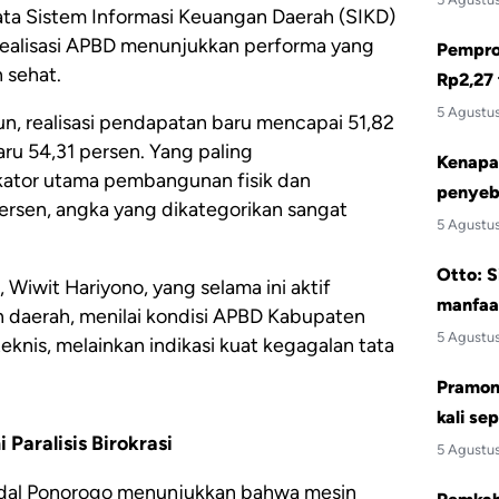
data Sistem Informasi Keuangan Daerah (SIKD)
ealisasi APBD menunjukkan performa yang
Pemprov
 sehat.
Rp2,27 
5 Agustu
iun, realisasi pendapatan baru mencapai 51,82
ru 54,31 persen. Yang paling
Kenapa 
ikator utama pembangunan fisik dan
penyeb
 persen, angka yang dikategorikan sangat
5 Agustu
Otto: S
Wiwit Hariyono, yang selama ini aktif
manfaa
 daerah, menilai kondisi APBD Kabupaten
5 Agustu
knis, melainkan indikasi kuat kegagalan tata
Pramono
kali se
Paralisis Birokrasi
5 Agustu
odal Ponorogo menunjukkan bahwa mesin