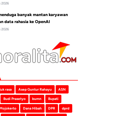
s 2026
menduga banyak mantan karyawan
an data rahasia ke OpenAI
s 2026
juk rasa
Asep Guntur Rahayu
ASN
Budi Prasetyo
bumn
Bupati
 Mojokerto
Dana Hibah
DPR
dprd