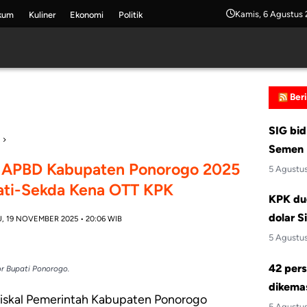
Kamis, 6 Agustus
kum
Kuliner
Ekonomi
Politik
Ber
SIG bid
Semen 
ja APBD Kabupaten Ponorogo 2025
5 Agustu
pati-Sekda Kena OTT KPK
KPK du
dolar S
, 19 NOVEMBER 2025 • 20:06 WIB
5 Agustu
42 pers
r Bupati Ponorogo.
dikemas
fiskal Pemerintah Kabupaten Ponorogo
5 Agustu