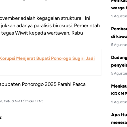
Pemkab 
warga 
5 Agustu
ovember adalah kegagalan struktural. Ini
ukkan adanya paralisis birokrasi. Pemerintah
Pemban
,” tegas Wiwit kepada wartawan, Rabu
di kawa
5 Agustu
Dudung:
 Korupsi Menjerat Bupati Ponorogo Sugiri Jadi
penyele
5 Agustu
Menkeu 
KDKMP 
o, Ketua DPD Ormas FKI-1.
5 Agustu
Apa Itu
a:
menera