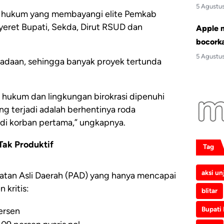
5 Agustu
asi hukum yang membayangi elite Pemkab
ret Bupati, Sekda, Dirut RSUD dan
Apple 
bocork
5 Agustu
adaan, sehingga banyak proyek tertunda
s hukum dan lingkungan birokrasi dipenuhi
ng terjadi adalah berhentinya roda
i korban pertama,” ungkapnya.
Tak Produktif
Tag
aksi un
patan Asli Daerah (PAD) yang hanya mencapai
kritis:
blitar
Bupati
ersen