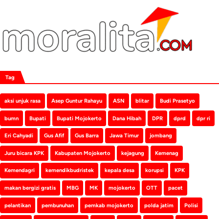
Tag
aksi unjuk rasa
Asep Guntur Rahayu
ASN
blitar
Budi Prasetyo
bumn
Bupati
Bupati Mojokerto
Dana Hibah
DPR
dprd
dpr ri
Eri Cahyadi
Gus Afif
Gus Barra
Jawa Timur
jombang
Juru bicara KPK
Kabupaten Mojokerto
kejagung
Kemenag
Kemendagri
kemendikbudristek
kepala desa
korupsi
KPK
makan bergizi gratis
MBG
MK
mojokerto
OTT
pacet
pelantikan
pembunuhan
pemkab mojokerto
polda jatim
Polisi