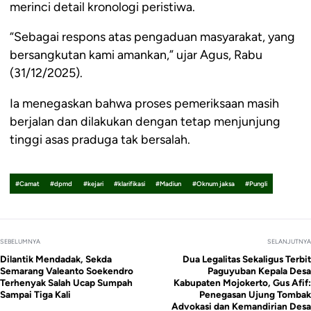
merinci detail kronologi peristiwa.
“Sebagai respons atas pengaduan masyarakat, yang
bersangkutan kami amankan,” ujar Agus, Rabu
(31/12/2025).
Ia menegaskan bahwa proses pemeriksaan masih
berjalan dan dilakukan dengan tetap menjunjung
tinggi asas praduga tak bersalah.
#Camat
#dpmd
#kejari
#klarifikasi
#Madiun
#Oknum jaksa
#Pungli
SEBELUMNYA
SELANJUTNYA
Dilantik Mendadak, Sekda
Dua Legalitas Sekaligus Terbit
Semarang Valeanto Soekendro
Paguyuban Kepala Desa
Terhenyak Salah Ucap Sumpah
Kabupaten Mojokerto, Gus Afif:
Sampai Tiga Kali
Penegasan Ujung Tombak
Advokasi dan Kemandirian Desa