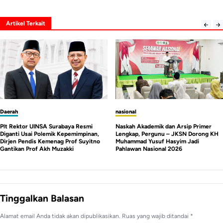
Artikel Terkait
nasional
Daerah
Naskah Akademik dan Arsip Primer
Mahasiswa Demo Kampus UINSA, Mosi
Lengkap, Pergunu – JKSN Dorong KH
Tidak Percaya dan Desak Menteri
Muhammad Yusuf Hasyim Jadi
Agama Copot Plt Rektor Karena Cacat
Pahlawan Nasional 2026
Hukum
Tinggalkan Balasan
Alamat email Anda tidak akan dipublikasikan.
Ruas yang wajib ditandai
*