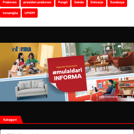
Prabowo
presiden prabowo
Pungli
Sekda
Sidoarjo
Surabaya
tersangka
UMKM
Kategori
Kategori