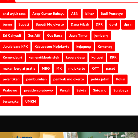
aksi unjuk rasa
Asep Guntur Rahayu
ASN
blitar
Budi Prasetyo
bumn
Bupati
Bupati Mojokerto
Dana Hibah
DPR
dprd
dpr ri
Eri Cahyadi
Gus Afif
Gus Barra
Jawa Timur
jombang
Juru bicara KPK
Kabupaten Mojokerto
kejagung
Kemenag
Kemendagri
kemendikbudristek
kepala desa
korupsi
KPK
makan bergizi gratis
MBG
MK
mojokerto
OTT
pacet
pelantikan
pembunuhan
pemkab mojokerto
polda jatim
Polisi
Prabowo
presiden prabowo
Pungli
Sekda
Sidoarjo
Surabaya
tersangka
UMKM