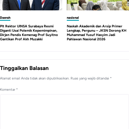
nasional
Daerah
Naskah Akademik dan Arsip Primer
Mahasiswa Demo Kampus UINSA, Mosi
Lengkap, Pergunu – JKSN Dorong KH
Tidak Percaya dan Desak Menteri
Muhammad Yusuf Hasyim Jadi
Agama Copot Plt Rektor Karena Cacat
Pahlawan Nasional 2026
Hukum
Tinggalkan Balasan
Alamat email Anda tidak akan dipublikasikan.
Ruas yang wajib ditandai
*
Komentar
*