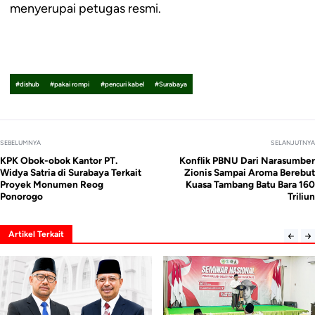
menyerupai petugas resmi.
#dishub
#pakai rompi
#pencuri kabel
#Surabaya
SEBELUMNYA
SELANJUTNYA
KPK Obok-obok Kantor PT.
Konflik PBNU Dari Narasumber
Widya Satria di Surabaya Terkait
Zionis Sampai Aroma Berebut
Proyek Monumen Reog
Kuasa Tambang Batu Bara 160
Ponorogo
Triliun
Artikel Terkait